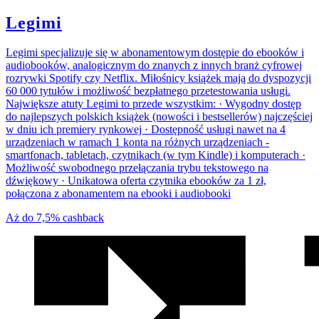
Legimi
Legimi specjalizuje się w abonamentowym dostępie do ebooków i
audiobooków, analogicznym do znanych z innych branż cyfrowej
rozrywki Spotify czy Netflix. Miłośnicy książek mają do dyspozycji
60 000 tytułów i możliwość bezpłatnego przetestowania usługi.
Największe atuty Legimi to przede wszystkim: · Wygodny dostęp
do najlepszych polskich książek (nowości i bestsellerów) najczęściej
w dniu ich premiery rynkowej · Dostępność usługi nawet na 4
urządzeniach w ramach 1 konta na różnych urządzeniach -
smartfonach, tabletach, czytnikach (w tym Kindle) i komputerach ·
Możliwość swobodnego przełączania trybu tekstowego na
dźwiękowy · Unikatowa oferta czytnika ebooków za 1 zł,
połączona z abonamentem na ebooki i audiobooki
Aż do
7,5%
cashback
We
współpracy
z