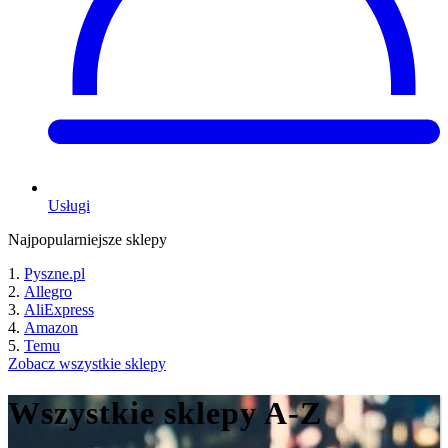
Usługi
Najpopularniejsze sklepy
Pyszne.pl
Allegro
AliExpress
Amazon
Temu
Zobacz wszystkie sklepy
Wszystkie sklepy A-Z