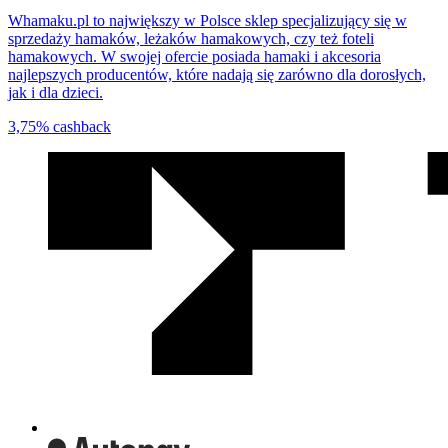
Whamaku.pl to największy w Polsce sklep specjalizujący się w
sprzedaży hamaków, leżaków hamakowych, czy też foteli
hamakowych. W swojej ofercie posiada hamaki i akcesoria
najlepszych producentów, które nadają się zarówno dla dorosłych,
jak i dla dzieci.
3,75%
cashback
We
współpracy
z