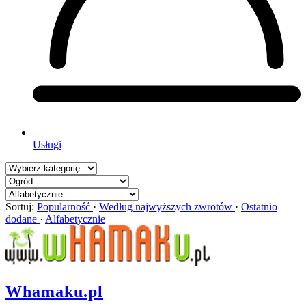
Usługi
Sortuj:
Popularność
·
Według najwyższych zwrotów
·
Ostatnio
dodane
·
Alfabetycznie
Whamaku.pl