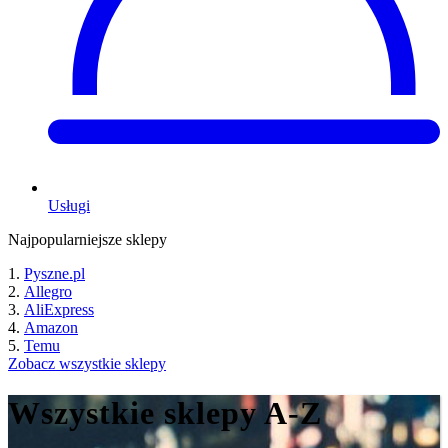
Usługi
Najpopularniejsze sklepy
Pyszne.pl
Allegro
AliExpress
Amazon
Temu
Zobacz wszystkie sklepy
Wszystkie sklepy A-Z