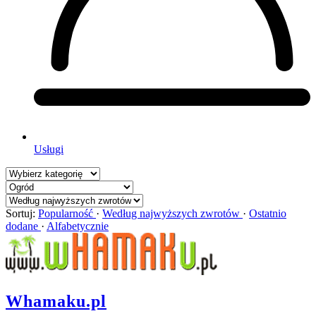
Usługi
Sortuj:
Popularność
·
Według najwyższych zwrotów
·
Ostatnio
dodane
·
Alfabetycznie
Whamaku.pl