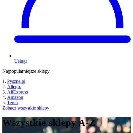
Usługi
Najpopularniejsze sklepy
Pyszne.pl
Allegro
AliExpress
Amazon
Temu
Zobacz wszystkie sklepy
Wszystkie sklepy A-Z