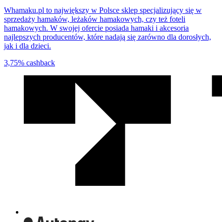
Whamaku.pl to największy w Polsce sklep specjalizujący się w
sprzedaży hamaków, leżaków hamakowych, czy też foteli
hamakowych. W swojej ofercie posiada hamaki i akcesoria
najlepszych producentów, które nadają się zarówno dla dorosłych,
jak i dla dzieci.
3,75%
cashback
We
współpracy
z