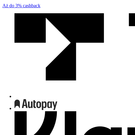
Aż do
3%
cashback
We
współpracy
z