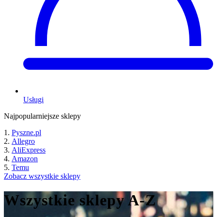
Usługi
Najpopularniejsze sklepy
Pyszne.pl
Allegro
AliExpress
Amazon
Temu
Zobacz wszystkie sklepy
Wszystkie sklepy A-Z