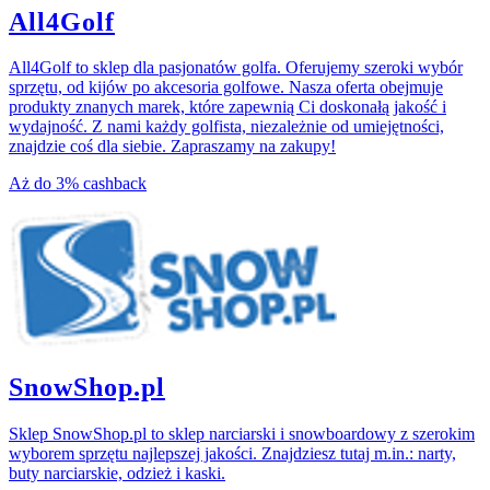
All4Golf
All4Golf to sklep dla pasjonatów golfa. Oferujemy szeroki wybór
sprzętu, od kijów po akcesoria golfowe. Nasza oferta obejmuje
produkty znanych marek, które zapewnią Ci doskonałą jakość i
wydajność. Z nami każdy golfista, niezależnie od umiejętności,
znajdzie coś dla siebie. Zapraszamy na zakupy!
Aż do
3%
cashback
SnowShop.pl
Sklep SnowShop.pl to sklep narciarski i snowboardowy z szerokim
wyborem sprzętu najlepszej jakości. Znajdziesz tutaj m.in.: narty,
buty narciarskie, odzież i kaski.