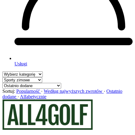
Usługi
Sortuj:
Popularność
·
Według najwyższych zwrotów
·
Ostatnio
dodane
·
Alfabetycznie