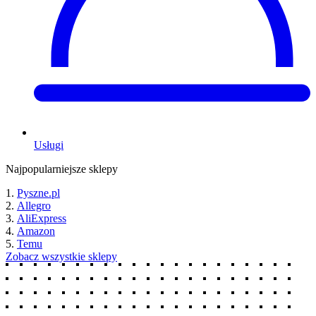
Usługi
Najpopularniejsze sklepy
Pyszne.pl
Allegro
AliExpress
Amazon
Temu
Zobacz wszystkie sklepy