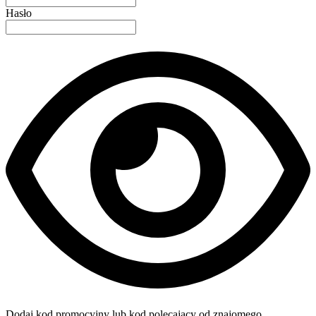
Hasło
Dodaj kod promocyjny lub kod polecający od znajomego