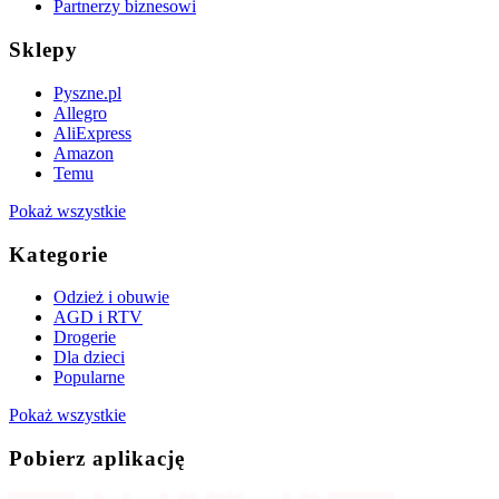
Partnerzy biznesowi
Sklepy
Pyszne.pl
Allegro
AliExpress
Amazon
Temu
Pokaż wszystkie
Kategorie
Odzież i obuwie
AGD i RTV
Drogerie
Dla dzieci
Popularne
Pokaż wszystkie
Pobierz aplikację