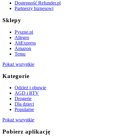
Dostępność Refunder.pl
Partnerzy biznesowi
Sklepy
Pyszne.pl
Allegro
AliExpress
Amazon
Temu
Pokaż wszystkie
Kategorie
Odzież i obuwie
AGD i RTV
Drogerie
Dla dzieci
Popularne
Pokaż wszystkie
Pobierz aplikację