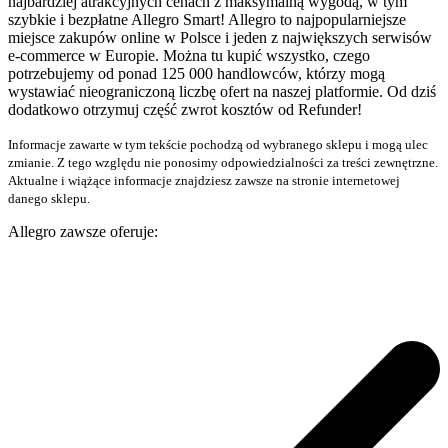
najbardziej atrakcyjnych cenach z maksymalną wygodą, w tym
szybkie i bezpłatne Allegro Smart! Allegro to najpopularniejsze
miejsce zakupów online w Polsce i jeden z największych serwisów
e-commerce w Europie. Można tu kupić wszystko, czego
potrzebujemy od ponad 125 000 handlowców, którzy mogą
wystawiać nieograniczoną liczbę ofert na naszej platformie. Od dziś
dodatkowo otrzymuj część zwrot kosztów od Refunder!
Informacje zawarte w tym tekście pochodzą od wybranego sklepu i mogą ulec
zmianie. Z tego względu nie ponosimy odpowiedzialności za treści zewnętrzne.
Aktualne i wiążące informacje znajdziesz zawsze na stronie internetowej
danego sklepu.
Allegro zawsze oferuje: