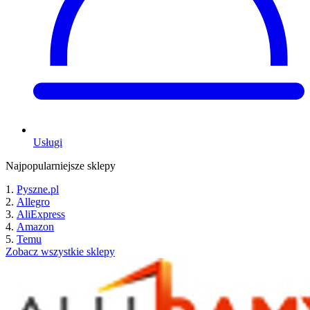
Usługi
Najpopularniejsze sklepy
Pyszne.pl
Allegro
AliExpress
Amazon
Temu
Zobacz wszystkie sklepy