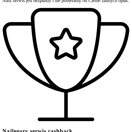
Nasz serwis jest bezpłatny i nie pobieramy od Ciebie żadnych opłat.
Najlepszy serwis cashback