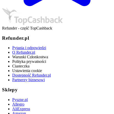
Refunder - część TopCashback
Refunder.pl
Pytania i odpowiedzi
O Refunder.pl
Warunki Członkostwa
Polityka prywatności
Ciasteczka
Ustawienia cookie
Dostępność Refunder.pl
Partnerzy biznesowi
Sklepy
Pyszne.pl
Allegro
AliExpress
Amazon