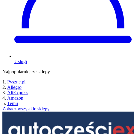
Usługi
Najpopularniejsze sklepy
Pyszne.pl
Allegro
AliExpress
Amazon
Temu
Zobacz wszystkie sklepy