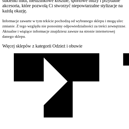
sukienki midi, nietuzinkowe koszule, sportowe bluzy i przydatne
akcesoria, które pozwolą Ci stworzyć niepowtarzalne stylizacje na
każdą okazję.
Informacje zawarte w tym tekście pochodzą od wybranego sklepu i mogą ulec
zmianie. Z tego względu nie ponosimy odpowiedzialności za treści zewnętrzne.
Aktualne i wiążące informacje znajdziesz zawsze na stronie internetowej
danego sklepu.
Więcej sklepów z kategorii Odzież i obuwie
We
współpracy
z