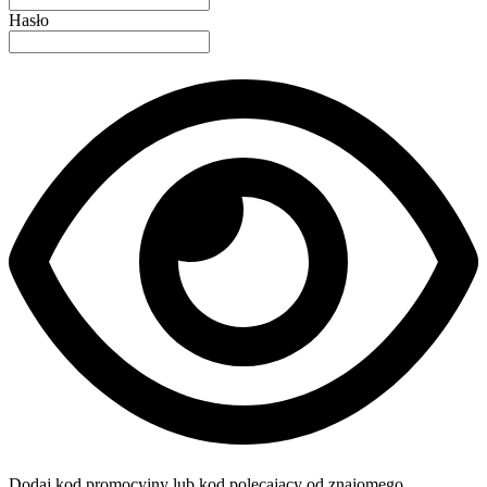
Hasło
Dodaj kod promocyjny lub kod polecający od znajomego