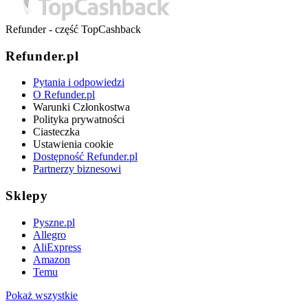
Refunder - część TopCashback
Refunder.pl
Pytania i odpowiedzi
O Refunder.pl
Warunki Członkostwa
Polityka prywatności
Ciasteczka
Ustawienia cookie
Dostępność Refunder.pl
Partnerzy biznesowi
Sklepy
Pyszne.pl
Allegro
AliExpress
Amazon
Temu
Pokaż wszystkie