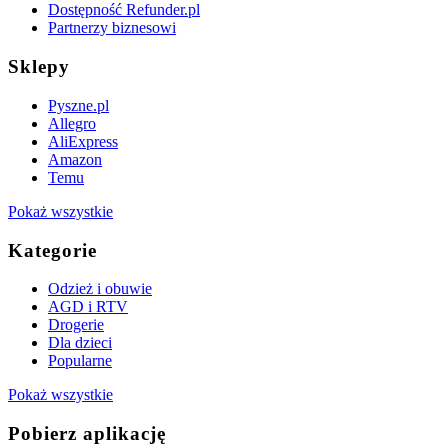
Dostępność Refunder.pl
Partnerzy biznesowi
Sklepy
Pyszne.pl
Allegro
AliExpress
Amazon
Temu
Pokaż wszystkie
Kategorie
Odzież i obuwie
AGD i RTV
Drogerie
Dla dzieci
Popularne
Pokaż wszystkie
Pobierz aplikację