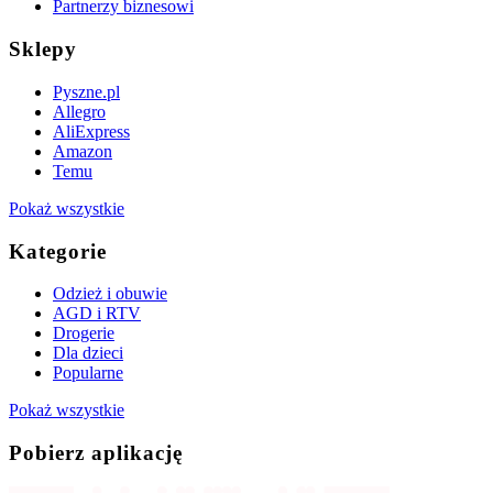
Partnerzy biznesowi
Sklepy
Pyszne.pl
Allegro
AliExpress
Amazon
Temu
Pokaż wszystkie
Kategorie
Odzież i obuwie
AGD i RTV
Drogerie
Dla dzieci
Popularne
Pokaż wszystkie
Pobierz aplikację