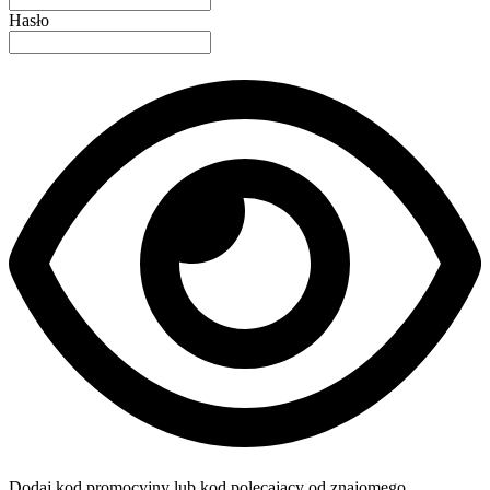
Hasło
Dodaj kod promocyjny lub kod polecający od znajomego