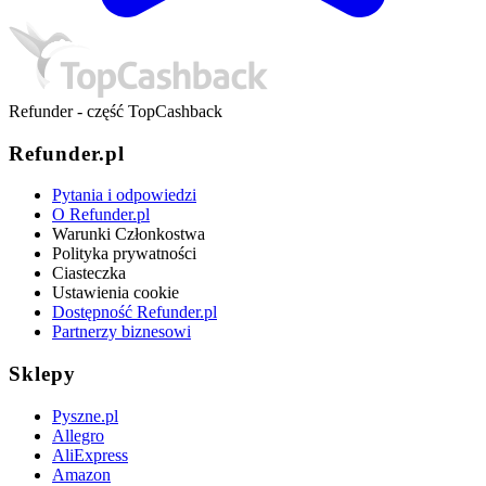
Refunder - część TopCashback
Refunder.pl
Pytania i odpowiedzi
O Refunder.pl
Warunki Członkostwa
Polityka prywatności
Ciasteczka
Ustawienia cookie
Dostępność Refunder.pl
Partnerzy biznesowi
Sklepy
Pyszne.pl
Allegro
AliExpress
Amazon