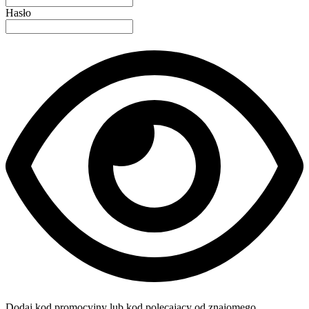
Hasło
Dodaj kod promocyjny lub kod polecający od znajomego