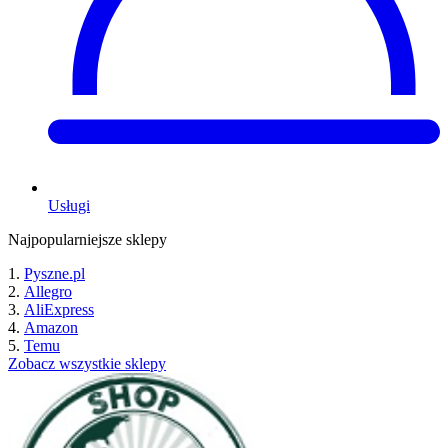
Usługi
Najpopularniejsze sklepy
Pyszne.pl
Allegro
AliExpress
Amazon
Temu
Zobacz wszystkie sklepy