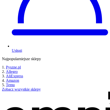
Usługi
Najpopularniejsze sklepy
Pyszne.pl
Allegro
AliExpress
Amazon
Temu
Zobacz wszystkie sklepy