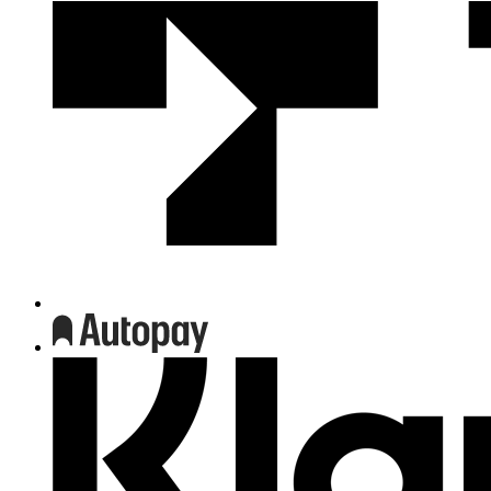
We
współpracy
z