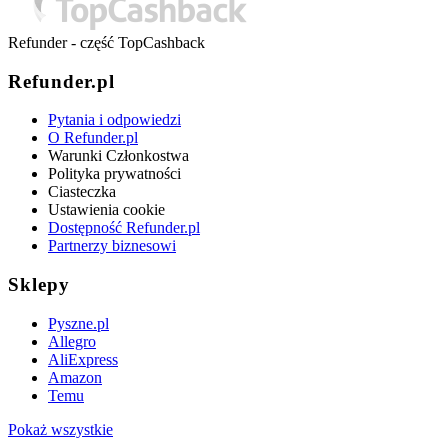
Refunder - część TopCashback
Refunder.pl
Pytania i odpowiedzi
O Refunder.pl
Warunki Członkostwa
Polityka prywatności
Ciasteczka
Ustawienia cookie
Dostępność Refunder.pl
Partnerzy biznesowi
Sklepy
Pyszne.pl
Allegro
AliExpress
Amazon
Temu
Pokaż wszystkie