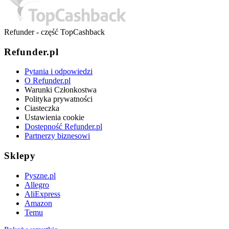
Refunder - część TopCashback
Refunder.pl
Pytania i odpowiedzi
O Refunder.pl
Warunki Członkostwa
Polityka prywatności
Ciasteczka
Ustawienia cookie
Dostępność Refunder.pl
Partnerzy biznesowi
Sklepy
Pyszne.pl
Allegro
AliExpress
Amazon
Temu