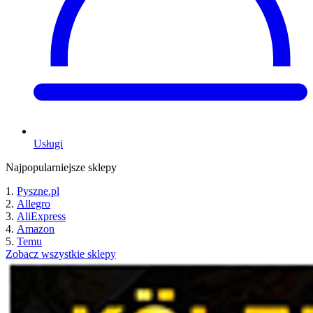
Usługi
Najpopularniejsze sklepy
Pyszne.pl
Allegro
AliExpress
Amazon
Temu
Zobacz wszystkie sklepy