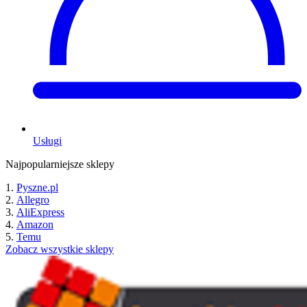
Usługi
Najpopularniejsze sklepy
Pyszne.pl
Allegro
AliExpress
Amazon
Temu
Zobacz wszystkie sklepy