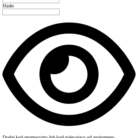
Hasło
Dodaj kod promocyjny lub kod polecający od znajomego