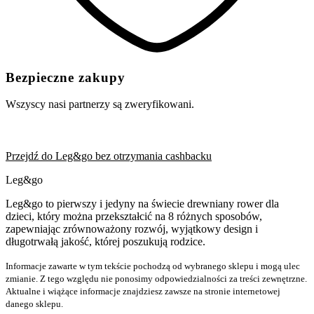
Bezpieczne zakupy
Wszyscy nasi partnerzy są zweryfikowani.
Przejdź do Leg&go bez otrzymania cashbacku
Leg&go
Leg&go to pierwszy i jedyny na świecie drewniany rower dla
dzieci, który można przekształcić na 8 różnych sposobów,
zapewniając zrównoważony rozwój, wyjątkowy design i
długotrwałą jakość, której poszukują rodzice.
Informacje zawarte w tym tekście pochodzą od wybranego sklepu i mogą ulec
zmianie. Z tego względu nie ponosimy odpowiedzialności za treści zewnętrzne.
Aktualne i wiążące informacje znajdziesz zawsze na stronie internetowej
danego sklepu.