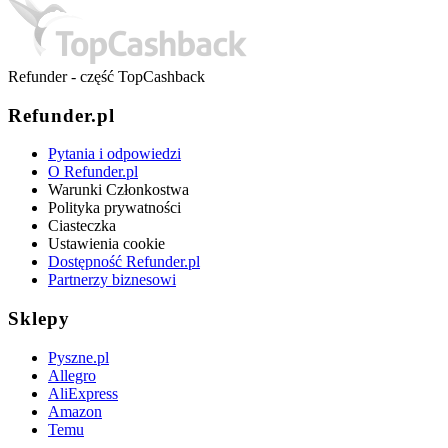
Refunder - część TopCashback
Refunder.pl
Pytania i odpowiedzi
O Refunder.pl
Warunki Członkostwa
Polityka prywatności
Ciasteczka
Ustawienia cookie
Dostępność Refunder.pl
Partnerzy biznesowi
Sklepy
Pyszne.pl
Allegro
AliExpress
Amazon
Temu