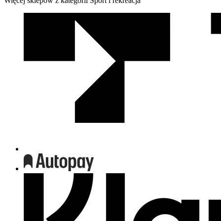
Więcej sklepów z kategorii Sport i rekreacja
We
współpracy
z