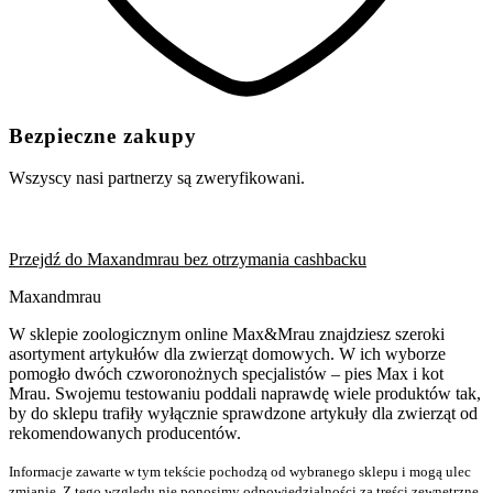
Bezpieczne zakupy
Wszyscy nasi partnerzy są zweryfikowani.
Przejdź do Maxandmrau bez otrzymania cashbacku
Maxandmrau
W sklepie zoologicznym online Max&Mrau znajdziesz szeroki
asortyment artykułów dla zwierząt domowych. W ich wyborze
pomogło dwóch czworonożnych specjalistów – pies Max i kot
Mrau. Swojemu testowaniu poddali naprawdę wiele produktów tak,
by do sklepu trafiły wyłącznie sprawdzone artykuły dla zwierząt od
rekomendowanych producentów.
Informacje zawarte w tym tekście pochodzą od wybranego sklepu i mogą ulec
zmianie. Z tego względu nie ponosimy odpowiedzialności za treści zewnętrzne.