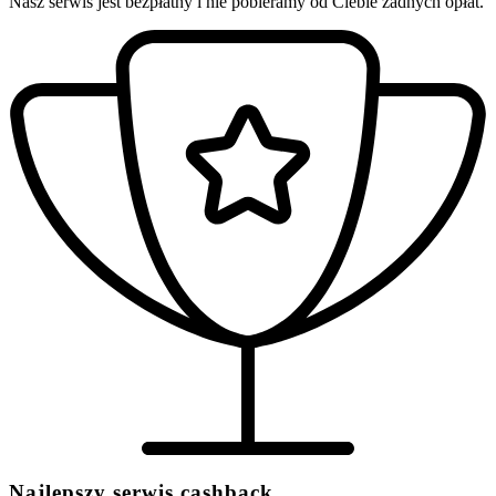
Nasz serwis jest bezpłatny i nie pobieramy od Ciebie żadnych opłat.
Najlepszy serwis cashback