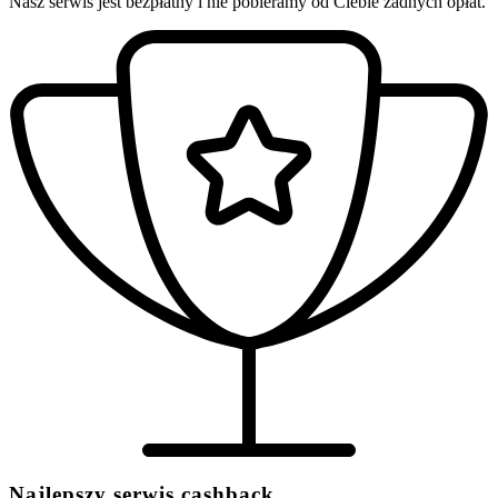
Nasz serwis jest bezpłatny i nie pobieramy od Ciebie żadnych opłat.
Najlepszy serwis cashback