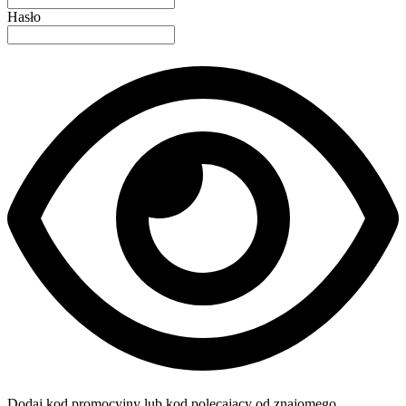
Hasło
Dodaj kod promocyjny lub kod polecający od znajomego