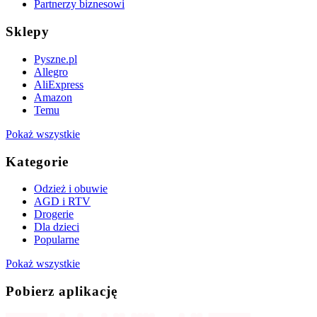
Partnerzy biznesowi
Sklepy
Pyszne.pl
Allegro
AliExpress
Amazon
Temu
Pokaż wszystkie
Kategorie
Odzież i obuwie
AGD i RTV
Drogerie
Dla dzieci
Popularne
Pokaż wszystkie
Pobierz aplikację