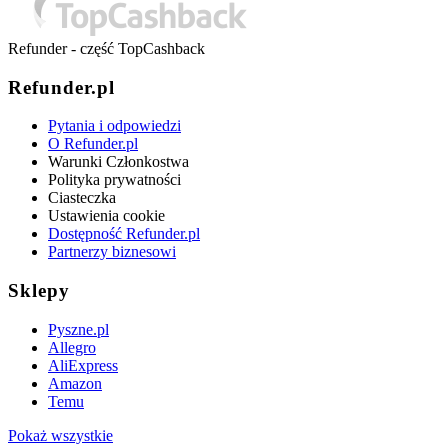
Refunder - część TopCashback
Refunder.pl
Pytania i odpowiedzi
O Refunder.pl
Warunki Członkostwa
Polityka prywatności
Ciasteczka
Ustawienia cookie
Dostępność Refunder.pl
Partnerzy biznesowi
Sklepy
Pyszne.pl
Allegro
AliExpress
Amazon
Temu
Pokaż wszystkie