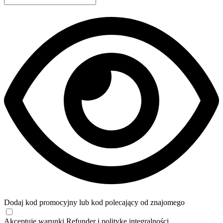
Dodaj kod promocyjny lub kod polecający od znajomego
Akceptuję
warunki
Refunder i
politykę integralności