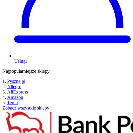
Usługi
Najpopularniejsze sklepy
Pyszne.pl
Allegro
AliExpress
Amazon
Temu
Zobacz wszystkie sklepy