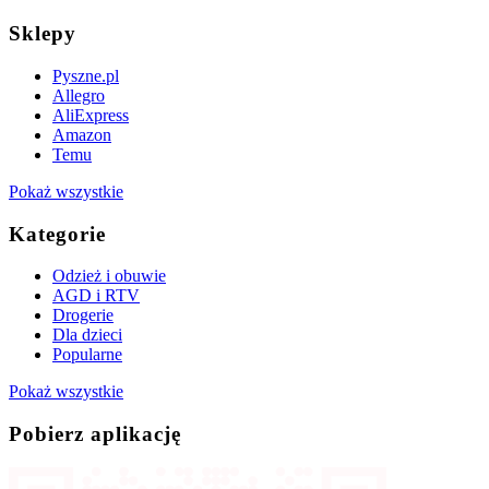
Sklepy
Pyszne.pl
Allegro
AliExpress
Amazon
Temu
Pokaż wszystkie
Kategorie
Odzież i obuwie
AGD i RTV
Drogerie
Dla dzieci
Popularne
Pokaż wszystkie
Pobierz aplikację