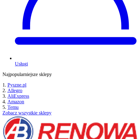
Usługi
Najpopularniejsze sklepy
Pyszne.pl
Allegro
AliExpress
Amazon
Temu
Zobacz wszystkie sklepy