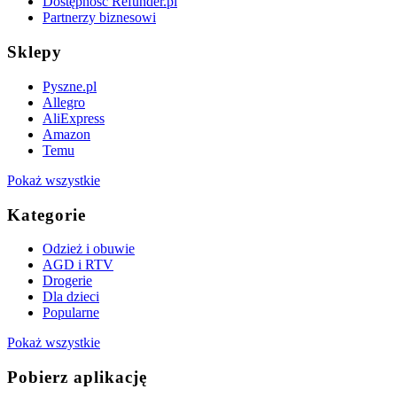
Dostępność Refunder.pl
Partnerzy biznesowi
Sklepy
Pyszne.pl
Allegro
AliExpress
Amazon
Temu
Pokaż wszystkie
Kategorie
Odzież i obuwie
AGD i RTV
Drogerie
Dla dzieci
Popularne
Pokaż wszystkie
Pobierz aplikację