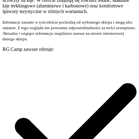
uchwyty na kije. W ofercie znajdują się również lekkie, składane
kije trekkingowe (aluminiowe i karbonowe) oraz komfortowe
śpiwory turystyczne w różnych wariantach.
Informacje zawarte w tym tekście pochodzą od wybranego sklepu i mogą ulec
zmianie. Z tego względu nie ponosimy odpowiedzialności za treści zewnętrzne.
Aktualne i wiążące informacje znajdziesz zawsze na stronie internetowej
danego sklepu.
RG Camp zawsze oferuje: