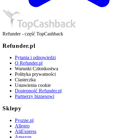
Refunder - część TopCashback
Refunder.pl
Pytania i odpowiedzi
O Refunder.pl
Warunki Członkostwa
Polityka prywatności
Ciasteczka
Ustawienia cookie
Dostępność Refunder.pl
Partnerzy biznesowi
Sklepy
Pyszne.pl
Allegro
AliExpress
Amazon