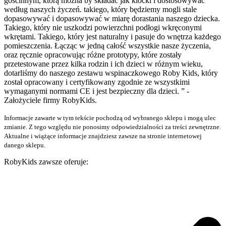
gościnnym, którą można by składać jak klocki i dostosowywać
według naszych życzeń. takiego, który będziemy mogli stale
dopasowywać i dopasowywać w miarę dorastania naszego dziecka.
Takiego, który nie uszkodzi powierzchni podłogi wkręconymi
wkrętami. Takiego, który jest naturalny i pasuje do wnętrza każdego
pomieszczenia. Łącząc w jedną całość wszystkie nasze życzenia,
oraz ręcznie opracowując różne prototypy, które zostały
przetestowane przez kilka rodzin i ich dzieci w różnym wieku,
dotarliśmy do naszego zestawu wspinaczkowego Roby Kids, który
został opracowany i certyfikowany zgodnie ze wszystkimi
wymaganymi normami CE i jest bezpieczny dla dzieci. ” -
Założyciele firmy RobyKids.
Informacje zawarte w tym tekście pochodzą od wybranego sklepu i mogą ulec
zmianie. Z tego względu nie ponosimy odpowiedzialności za treści zewnętrzne.
Aktualne i wiążące informacje znajdziesz zawsze na stronie internetowej
danego sklepu.
RobyKids zawsze oferuje: