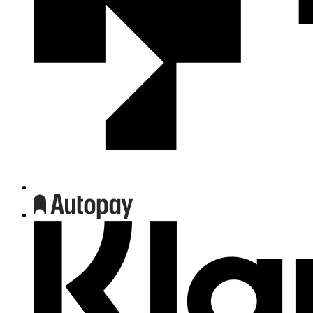
We
współpracy
z