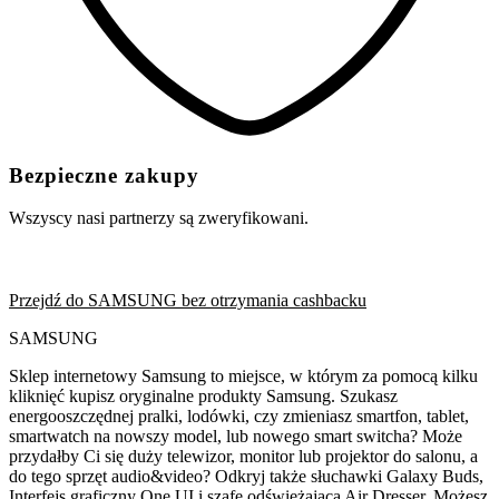
Bezpieczne zakupy
Wszyscy nasi partnerzy są zweryfikowani.
Przejdź do SAMSUNG bez otrzymania cashbacku
SAMSUNG
Sklep internetowy Samsung to miejsce, w którym za pomocą kilku
kliknięć kupisz oryginalne produkty Samsung. Szukasz
energooszczędnej pralki, lodówki, czy zmieniasz smartfon, tablet,
smartwatch na nowszy model, lub nowego smart switcha? Może
przydałby Ci się duży telewizor, monitor lub projektor do salonu, a
do tego sprzęt audio&video? Odkryj także słuchawki Galaxy Buds,
Interfejs graficzny One UI i szafę odświeżającą Air Dresser. Możesz