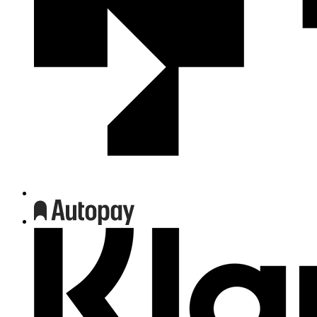
We
współpracy
z