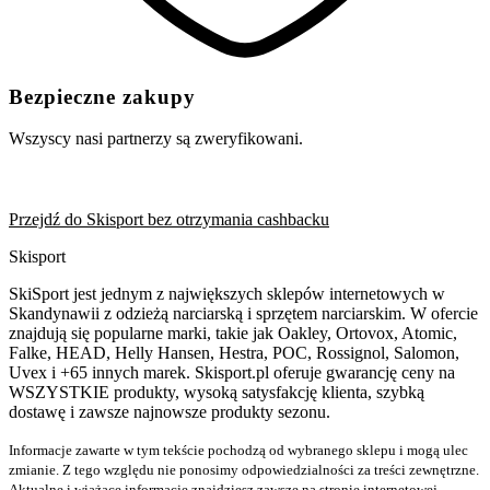
Bezpieczne zakupy
Wszyscy nasi partnerzy są zweryfikowani.
Przejdź do Skisport bez otrzymania cashbacku
Skisport
SkiSport jest jednym z największych sklepów internetowych w
Skandynawii z odzieżą narciarską i sprzętem narciarskim. W ofercie
znajdują się popularne marki, takie jak Oakley, Ortovox, Atomic,
Falke, HEAD, Helly Hansen, Hestra, POC, Rossignol, Salomon,
Uvex i +65 innych marek. Skisport.pl oferuje gwarancję ceny na
WSZYSTKIE produkty, wysoką satysfakcję klienta, szybką
dostawę i zawsze najnowsze produkty sezonu.
Informacje zawarte w tym tekście pochodzą od wybranego sklepu i mogą ulec
zmianie. Z tego względu nie ponosimy odpowiedzialności za treści zewnętrzne.
Aktualne i wiążące informacje znajdziesz zawsze na stronie internetowej