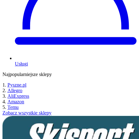
Usługi
Najpopularniejsze sklepy
Pyszne.pl
Allegro
AliExpress
Amazon
Temu
Zobacz wszystkie sklepy