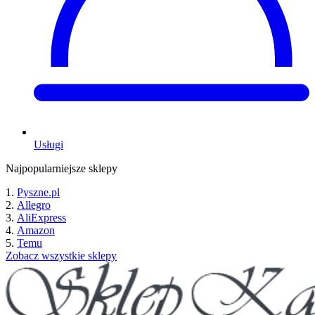
Usługi
Najpopularniejsze sklepy
Pyszne.pl
Allegro
AliExpress
Amazon
Temu
Zobacz wszystkie sklepy