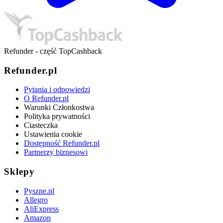
Refunder - część TopCashback
Refunder.pl
Pytania i odpowiedzi
O Refunder.pl
Warunki Członkostwa
Polityka prywatności
Ciasteczka
Ustawienia cookie
Dostępność Refunder.pl
Partnerzy biznesowi
Sklepy
Pyszne.pl
Allegro
AliExpress
Amazon