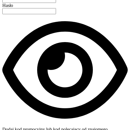
Hasło
Dodaj kod promocyjny lub kod polecający od znajomego