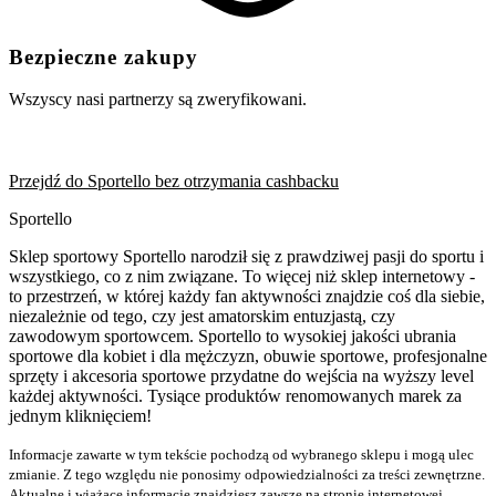
Bezpieczne zakupy
Wszyscy nasi partnerzy są zweryfikowani.
Przejdź do Sportello bez otrzymania cashbacku
Sportello
Sklep sportowy Sportello narodził się z prawdziwej pasji do sportu i
wszystkiego, co z nim związane. To więcej niż sklep internetowy -
to przestrzeń, w której każdy fan aktywności znajdzie coś dla siebie,
niezależnie od tego, czy jest amatorskim entuzjastą, czy
zawodowym sportowcem. Sportello to wysokiej jakości ubrania
sportowe dla kobiet i dla mężczyzn, obuwie sportowe, profesjonalne
sprzęty i akcesoria sportowe przydatne do wejścia na wyższy level
każdej aktywności. Tysiące produktów renomowanych marek za
jednym kliknięciem!
Informacje zawarte w tym tekście pochodzą od wybranego sklepu i mogą ulec
zmianie. Z tego względu nie ponosimy odpowiedzialności za treści zewnętrzne.
Aktualne i wiążące informacje znajdziesz zawsze na stronie internetowej