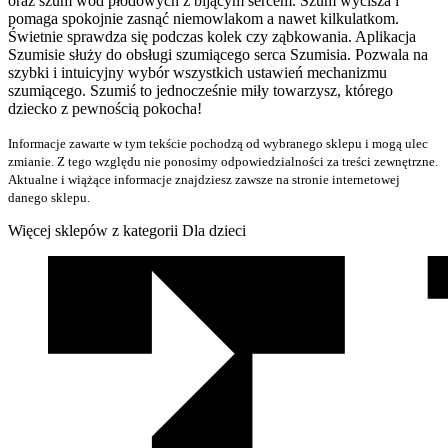
oraz szum wód płodowych z bijącym sercem. Szum wycisza i
pomaga spokojnie zasnąć niemowlakom a nawet kilkulatkom.
Świetnie sprawdza się podczas kolek czy ząbkowania. Aplikacja
Szumisie służy do obsługi szumiącego serca Szumisia. Pozwala na
szybki i intuicyjny wybór wszystkich ustawień mechanizmu
szumiącego. Szumiś to jednocześnie miły towarzysz, którego
dziecko z pewnością pokocha!
Informacje zawarte w tym tekście pochodzą od wybranego sklepu i mogą ulec
zmianie. Z tego względu nie ponosimy odpowiedzialności za treści zewnętrzne.
Aktualne i wiążące informacje znajdziesz zawsze na stronie internetowej
danego sklepu.
Więcej sklepów z kategorii Dla dzieci
We
współpracy
z