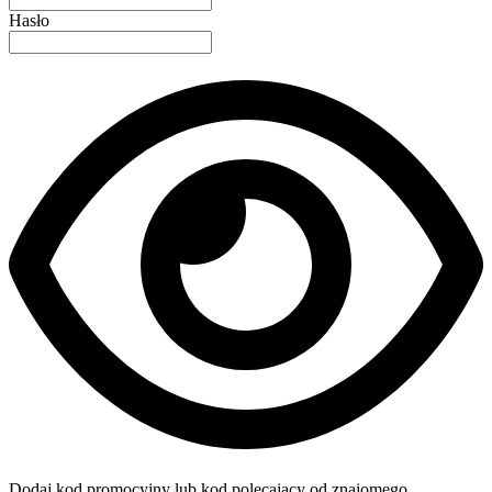
Hasło
Dodaj kod promocyjny lub kod polecający od znajomego