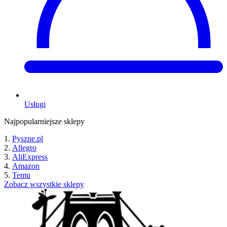
Usługi
Najpopularniejsze sklepy
Pyszne.pl
Allegro
AliExpress
Amazon
Temu
Zobacz wszystkie sklepy