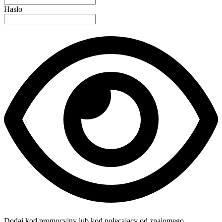
Hasło
Dodaj kod promocyjny lub kod polecający od znajomego