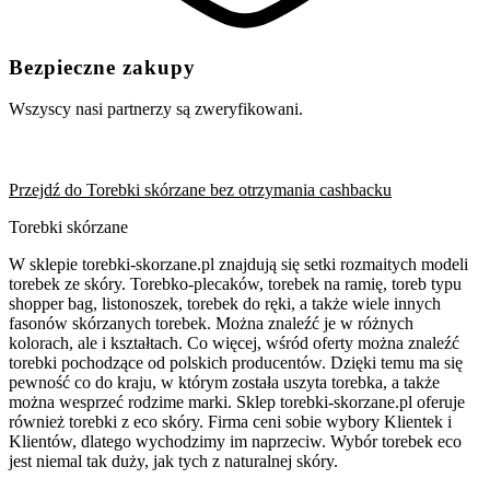
Bezpieczne zakupy
Wszyscy nasi partnerzy są zweryfikowani.
Przejdź do Torebki skórzane bez otrzymania cashbacku
Torebki skórzane
W sklepie torebki-skorzane.pl znajdują się setki rozmaitych modeli
torebek ze skóry. Torebko-plecaków, torebek na ramię, toreb typu
shopper bag, listonoszek, torebek do ręki, a także wiele innych
fasonów skórzanych torebek. Można znaleźć je w różnych
kolorach, ale i kształtach. Co więcej, wśród oferty można znaleźć
torebki pochodzące od polskich producentów. Dzięki temu ma się
pewność co do kraju, w którym została uszyta torebka, a także
można wesprzeć rodzime marki. Sklep torebki-skorzane.pl oferuje
również torebki z eco skóry. Firma ceni sobie wybory Klientek i
Klientów, dlatego wychodzimy im naprzeciw. Wybór torebek eco
jest niemal tak duży, jak tych z naturalnej skóry.