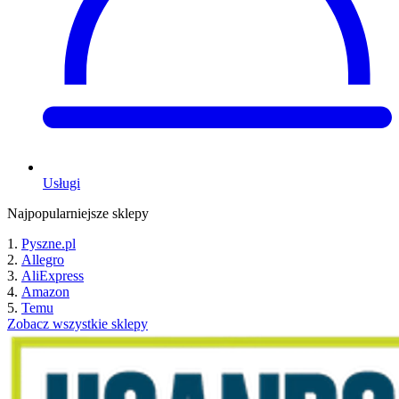
Usługi
Najpopularniejsze sklepy
Pyszne.pl
Allegro
AliExpress
Amazon
Temu
Zobacz wszystkie sklepy