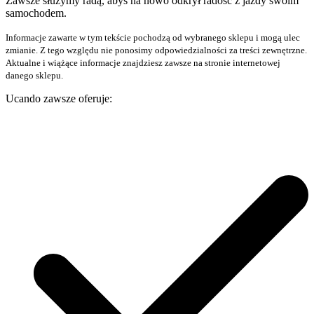
Zawsze służymy radą, abyś na nowo odkrył radość z jazdy swoim
samochodem.
Informacje zawarte w tym tekście pochodzą od wybranego sklepu i mogą ulec
zmianie. Z tego względu nie ponosimy odpowiedzialności za treści zewnętrzne.
Aktualne i wiążące informacje znajdziesz zawsze na stronie internetowej
danego sklepu.
Ucando zawsze oferuje: