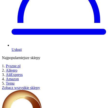
Usługi
Najpopularniejsze sklepy
Pyszne.pl
Allegro
AliExpress
Amazon
Temu
Zobacz wszystkie sklepy