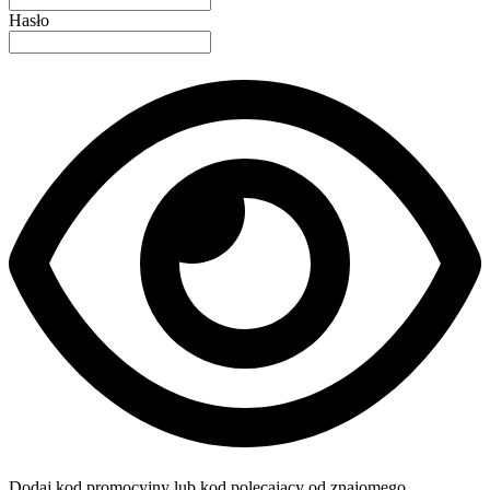
Hasło
Dodaj kod promocyjny lub kod polecający od znajomego