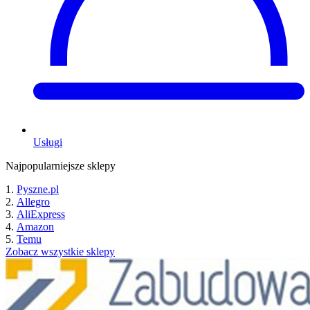
Usługi
Najpopularniejsze sklepy
Pyszne.pl
Allegro
AliExpress
Amazon
Temu
Zobacz wszystkie sklepy