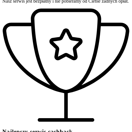
Nasz serwis jest bezpłatny i nie pobieramy od Ciebie żadnych opłat.
Najlepszy serwis cashback